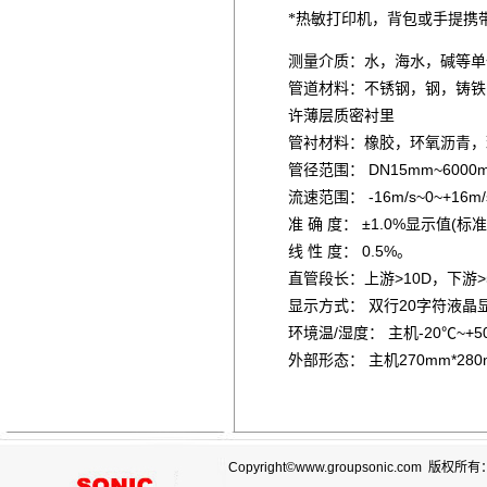
*热敏打印机，背包或手提携
测量介质：水，海水，碱等单一
管道材料：不锈钢，钢，铸铁
许薄层质密衬里
管衬材料：橡胶，环氧沥青，
管径范围： DN15mm~6000
流速范围： -16m/s~0~+16m
准 确 度： ±1.0%显示值(标
线 性 度： 0.5%。
直管段长：上游>10D，下游>5
显示方式： 双行20字符液晶
环境温/湿度： 主机-20℃~
外部形态： 主机270mm*280
Copyright©www.groupsonic.com 版权所有