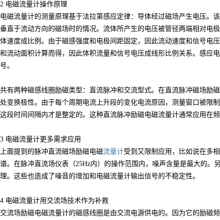
 电磁流量计操作原理
磁流量计的测量原理基于法拉第感应定律：导体经过磁场产生电压。该
垂直于流动方向的磁场时的情况。流体所产生的电压被管径两端相对电极
体速度成比例。由于磁感强度和电极间距固定，因此流动速度和信号电压
和流动面积计算而得，因此体积流量和信号电压成线形比例关系。感应电
号。
有两种磁感线圈励磁类型：直流脉冲和交流型式。在直流脉冲磁场励磁
处变换极性。由于每个周期电流上升段的变化电流原因，测量窗口被限制
这段时间间隔内才是整定的。这种直流脉冲励磁电磁流量计通常应用在频率在6
3
电磁流量计
更多需求应用
面提到的脉冲直流磁场励磁电磁
流量计
受到又限制应用，比如说在多相
谱。在脉冲直流场仪表（25Hz内）的操作范围内，噪声含量是最大的。
理。这些也造成了噪音的增加和电磁流量计输出信号的不稳定性。
4
电磁流量计
用交流场技术作为补救
流场励磁电磁流量计的磁感线圈是由交流电源供电的。因为它的励磁频