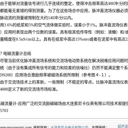
能够对流量信号进行几乎连续的整定，使得冲击频率高达400冲/分的
都能毫无差错的得到测量。为了在这些场合中应用，脉冲直流场仪器必须在
脉动流的测量被限制在大约140冲/分以内。
.6%的纸浆和5%的空气流体做实验时，误差小于1%。脉冲直流场仪
）应用时表现出两个位数的误差。具有极其低传导性（例如：液糖）和/
量精度在0.5uS/cm以上。具有在纸浆中高达15%otro或者在泥浆中有高
7
电磁流量计
总结
管当前优化脉冲直流场系统和交流场电动势系统在解决困难应用问题时
统（由于没有集成所有信号的能力和较差的信噪比）仍然不能满足整个系
 DN200）应用场合激励频率被磁场系统所限制（参考图４-１）。
交流场技术上的革新，一些限制（不稳定的零点，比脉冲直流场仪表精
M4000定义了新的交流场市场标准。
电磁流量计-应用广泛的交流励磁磁场由大连索尼卡仪表有限公司技术部提供，购买请咨
05703
超声波
©www.groupsonic.com 版权所有：
大连索尼卡电子有限公司
友情链接：