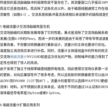
所提到的直流励磁脉冲的局限性就不复存在了。其测量窗口几乎接近100
而且它还是连续的。而且除了这些优点以外，由于磁感线圈通常工作在线
灵敏性（如图4-1）。交流系统和脉冲直流系统相比来说额外的缺陷就是
5
电磁流量计
交流场励磁恢复生机
场励磁的近期新发展增强了它的性能，重点是消除了交流场励磁系统的
发展(见图4-1中的fNew)，而进一步的发展则是由于采用了带有窄带滤
显著改善，不但要对转换器进行重新设计，流量计的主体也要进行优化。
温度独立涡流效应来进行补偿。同时，流量计主体接线盒中的所有的校正
流场
电磁流量计
NV2118D就是这次优化的产物，抑制噪声的能力得到了
定性也得到了惊人的改进。
采用了独立于线频率磁感线圈供电电流，因此使得交流场仪表第一次可
的更新，对向后兼容性作了很多考虑，所以这些新的转换器甚至可以由2
从DN1到DN1000（1/25”到40”）。流量计的套管可以选择PFA/PTF
流体）材料。对不锈钢仪表主体来说，适用于不同的通过3A认证和EHE
液体最低导电率是20μS/cm或者0.5μS/cm。
6
电磁流量计
扩展应用系列