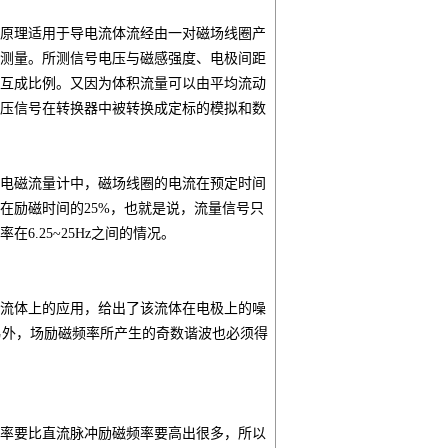
原理适用于导电流体流经由一对磁场线圈产
测量。所测信号电压与磁感强度、电极间距
互成比例。又因为体积流量可以由平均流动
压信号在转换器中被转换成定标的模拟和数
电磁流量计中，磁场线圈的电流在预定时间
在励磁时间的25%，也就是说，流量信号只
.25~25Hz之间的情况。
流体上的应用，给出了该流体在电极上的噪
另外，场励磁频率所产生的奇数谐波也必须得
率要比直流脉冲励磁频率要高出很多，所以