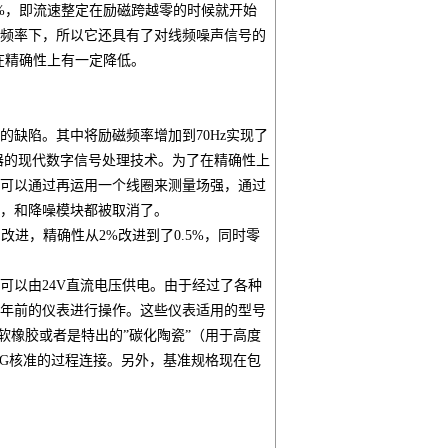
%，即流速整定在励磁跨越零的时候就开始
频率下，所以它还具有了对线频噪声信号的
在精确性上有一定降低。
缺陷。其中将励磁频率增加到70Hz实现了
波器的现代数字信号处理技术。为了在精确性上
可以通过再运用一个线圈来测量场强，通过
，和降噪模块都被取消了。
改进，精确性从2%改进到了0.5%，同时零
以由24V直流电压供电。由于经过了各种
0年前的仪表进行操作。这些仪表适用的型号
E/硬或软橡胶或者是特出的”碳化陶瓷”（用于高度
DG核准的过程连接。另外，基准规格现在包