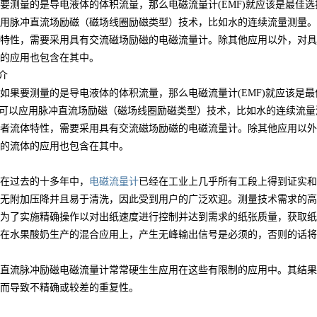
要测量的是导电液体的体积流量，那么电磁流量计(EMF)就应该是最佳选
用脉冲直流场励磁（磁场线圈励磁类型）技术，比如水的连续流量测量。
特性，需要采用具有交流磁场励磁的电磁流量计。除其他应用以外，对具
的应用也包含在其中。
简介
要测量的是导电液体的体积流量，那么电磁流量计(EMF)就应该是最
%可以应用脉冲直流场励磁（磁场线圈励磁类型）技术，比如水的连续流
者流体特性，需要采用具有交流磁场励磁的电磁流量计。除其他应用以外
的流体的应用也包含在其中。
过去的十多年中，
电磁流量计
已经在工业上几乎所有工段上得到证实和
无附加压降并且易于清洗，因此受到用户的广泛欢迎。测量技术需求的高
为了实施精确操作以对出纸速度进行控制并达到需求的纸张质量，获取纸
在水果酸奶生产的混合应用上，产生无峰输出信号是必须的，否则的话将
流脉冲励磁电磁流量计常常硬生生应用在这些有限制的应用中。其结果
而导致不精确或较差的重复性。