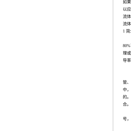
如果
以应
流体
流体
1 
如果
80
理或
导率
在
管、
中，
的。
合。
直
号，