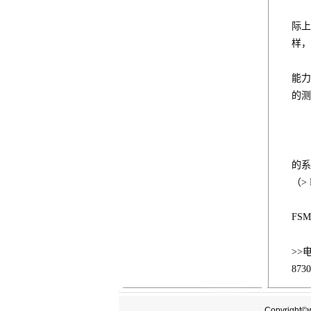
由于
际上
样，
用3
能力
的测
尽
的系
（>
由于
FS
>>
873
Copyright