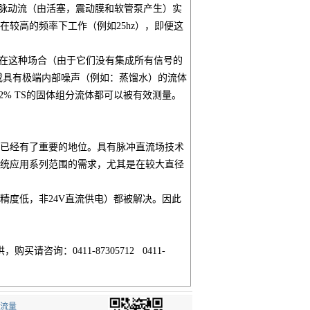
脉动流（由活塞，震动膜和软管泵产生）实
较高的频率下工作（例如25hz），即便这
表在这种场合（由于它们没有集成所有信号的
或具有极端内部噪声（例如：蒸馏水）的流体
达22% TS的固体组分流体都可以被有效测量。
已经有了重要的地位。具有脉冲直流场技术
统应用系列范围的需求，尤其是在较大直径
度低，非24V直流供电）都被解决。因此
询：0411-87305712 0411-
流量计
电磁流量计
大连索尼卡仪表
超声波流量表