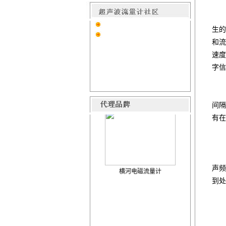
2
电
生的
和流
速度
字信
共
间隔
有在
上
声频
横河电磁流量计
到处
交